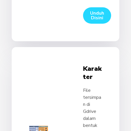
Unduh
Disini
Karak
Ter
File
tersimpa
n di
Gdrive
dalam
bentuk