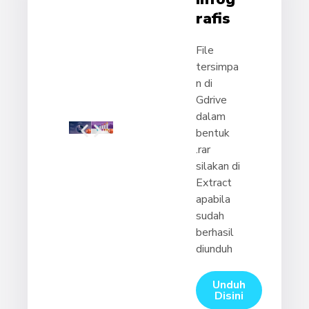
Rafis
File
tersimpa
n di
Gdrive
dalam
bentuk
.rar
silakan di
Extract
apabila
sudah
berhasil
diunduh
Unduh
Disini