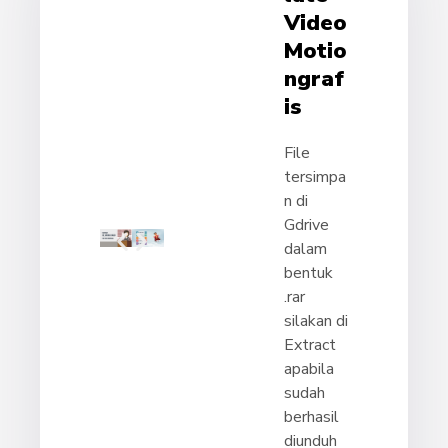
Video
Motio
Ngraf
Is
File
tersimpa
n di
Gdrive
dalam
bentuk
.rar
silakan di
Extract
apabila
sudah
berhasil
diunduh