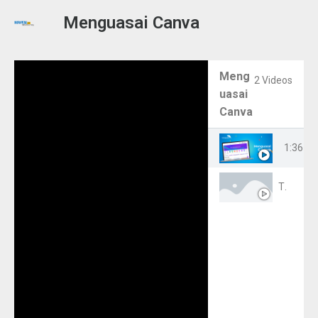
Menguasai Canva
Meng
2 Videos
uasai
Canva
Tentang
1:36
Title