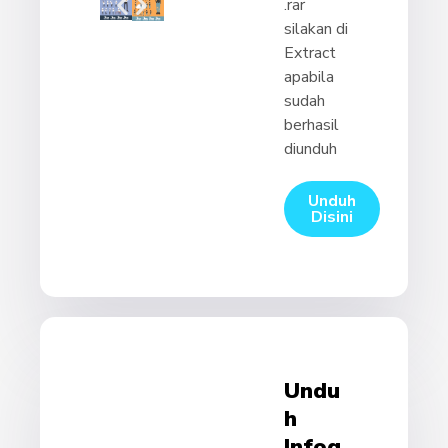
.rar
silakan di
Extract
apabila
sudah
berhasil
diunduh
Unduh
Disini
Undu
H
Infog